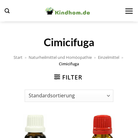
Zum
Inhalt
springen
Cimicifuga
Start
»
Naturheilmittel und Homöopathie
»
Einzelmittel
»
Cimicifuga
FILTER