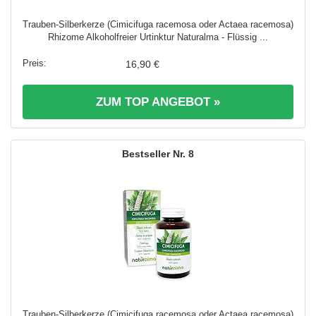
Trauben-Silberkerze (Cimicifuga racemosa oder Actaea racemosa)
Rhizome Alkoholfreier Urtinktur Naturalma - Flüssig ...
16,90 €
ZUM TOP ANGEBOT »
8
Trauben-Silberkerze (Cimicifuga racemosa oder Actaea racemosa)