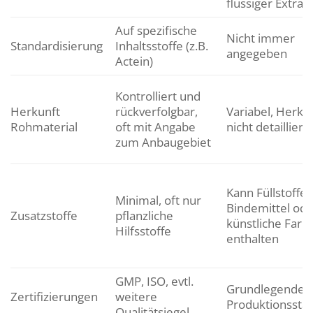
flüssiger Extrak
Auf spezifische
Nicht immer
Standardisierung
Inhaltsstoffe (z.B.
angegeben
Actein)
Kontrolliert und
Herkunft
rückverfolgbar,
Variabel, Herkun
Rohmaterial
oft mit Angabe
nicht detailliert
zum Anbaugebiet
Kann Füllstoffe,
Minimal, oft nur
Bindemittel ode
Zusatzstoffe
pflanzliche
künstliche Farbs
Hilfsstoffe
enthalten
GMP, ISO, evtl.
Grundlegende
Zertifizierungen
weitere
Produktionssta
Qualitätsiegel