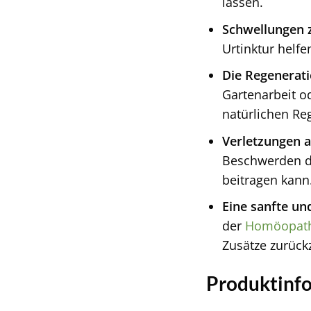
lassen.
Schwellungen z
Urtinktur helf
Die Regenerati
Gartenarbeit o
natürlichen Re
Verletzungen 
Beschwerden d
beitragen kann
Eine sanfte un
der
Homöopath
Zusätze zurück
Produktinfo