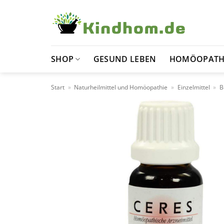
Zum
Inhalt
springen
SHOP
GESUND LEBEN
HOMÖOPATH
Start
»
Naturheilmittel und Homöopathie
»
Einzelmittel
»
B