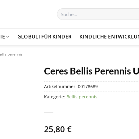
Suchen
nach:
IE
GLOBULI FÜR KINDER
KINDLICHE ENTWICKL
ellis perennis
Ceres Bellis Perennis 
Artikelnummer:
00178689
Kategorie:
Bellis perennis
25,80
€