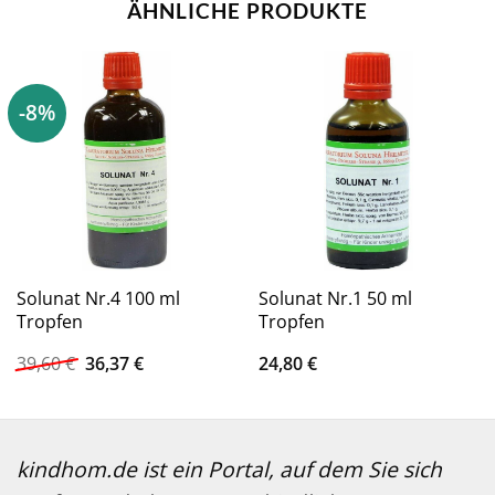
ÄHNLICHE PRODUKTE
-8%
Solunat Nr.4 100 ml
Solunat Nr.1 50 ml
Tropfen
Tropfen
Ursprünglicher
Aktueller
39,60
€
36,37
€
24,80
€
Preis
Preis
war:
ist:
39,60 €
36,37 €.
kindhom.de ist ein Portal, auf dem Sie sich