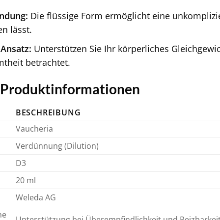
ndung:
Die flüssige Form ermöglicht eine unkomplizie
en lässt.
 Ansatz:
Unterstützen Sie Ihr körperliches Gleichgew
theit betrachtet.
e Produktinformationen
BESCHREIBUNG
Vaucheria
Verdünnung (Dilution)
D3
20 ml
Weleda AG
he
Unterstützung bei Überempfindlichkeit und Reizbarkei