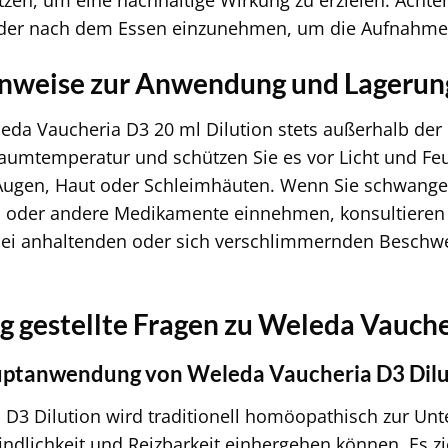
tzen, um eine nachhaltige Wirkung zu erzielen. Achten
oder nach dem Essen einzunehmen, um die Aufnahme 
inweise zur Anwendung und Lagerun
da Vaucheria D3 20 ml Dilution stets außerhalb der 
aumtemperatur und schützen Sie es vor Licht und Feu
Augen, Haut oder Schleimhäuten. Wenn Sie schwanger 
n oder andere Medikamente einnehmen, konsultieren S
ei anhaltenden oder sich verschlimmernden Beschwerd
g gestellte Fragen zu Weleda Vauche
auptanwendung von Weleda Vaucheria D3 Dilu
D3 Dilution wird traditionell homöopathisch zur Un
ndlichkeit und Reizbarkeit einhergehen können. Es zi