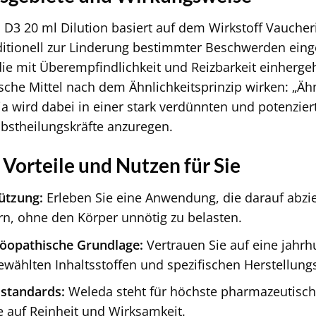
D3 20 ml Dilution basiert auf dem Wirkstoff Vaucheri
ditionell zur Linderung bestimmter Beschwerden eing
e mit Überempfindlichkeit und Reizbarkeit einhergeh
he Mittel nach dem Ähnlichkeitsprinzip wirken: „Äh
a wird dabei in einer stark verdünnten und potenzi
bstheilungskräfte anzuregen.
 Vorteile und Nutzen für Sie
ützung:
Erleben Sie eine Anwendung, die darauf abzie
rn, ohne den Körper unnötig zu belasten.
opathische Grundlage:
Vertrauen Sie auf eine jahrh
ewählten Inhaltsstoffen und spezifischen Herstellung
sstandards:
Weleda steht für höchste pharmazeutische
e auf Reinheit und Wirksamkeit.