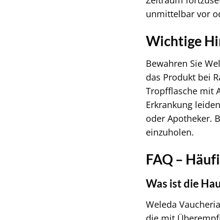
Zeitraum fortzuse
unmittelbar vor 
Wichtige H
Bewahren Sie Wele
das Produkt bei R
Tropfflasche mit 
Erkrankung leide
oder Apotheker. B
einzuholen.
FAQ – Häufi
Was ist die H
Weleda Vaucheria 
die mit Überempfi