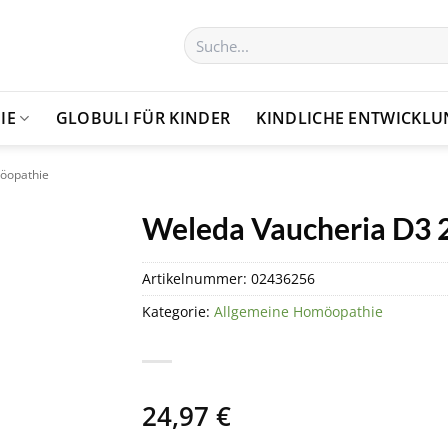
Suchen
nach:
IE
GLOBULI FÜR KINDER
KINDLICHE ENTWICKL
öopathie
Weleda Vaucheria D3 2
Artikelnummer:
02436256
Kategorie:
Allgemeine Homöopathie
24,97
€