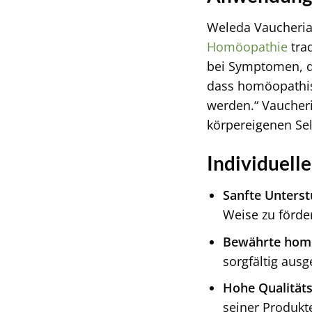
Weleda Vaucheria 
Homöopathie
tra
bei Symptomen, di
dass homöopathisc
werden.“ Vaucheri
körpereigenen Sel
Individuelle
Sanfte Unterst
Weise zu förde
Bewährte homö
sorgfältig ausg
Hohe Qualität
seiner Produkt