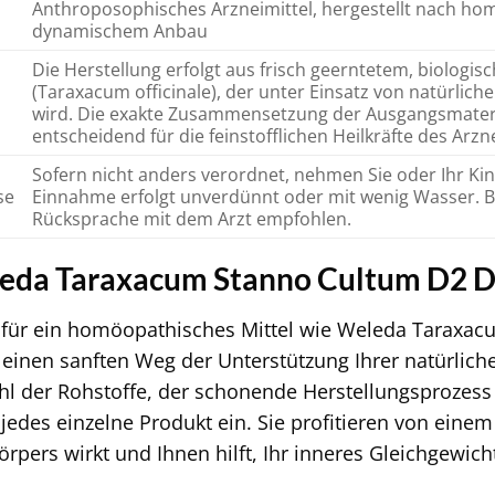
Anthroposophisches Arzneimittel, hergestellt nach ho
dynamischem Anbau
Die Herstellung erfolgt aus frisch geerntetem, biolo
(Taraxacum officinale), der unter Einsatz von natürlich
wird. Die exakte Zusammensetzung der Ausgangsmater
entscheidend für die feinstofflichen Heilkräfte des Arzne
Sofern nicht anders verordnet, nehmen Sie oder Ihr Ki
se
Einnahme erfolgt unverdünnt oder mit wenig Wasser. 
Rücksprache mit dem Arzt empfohlen.
da Taraxacum Stanno Cultum D2 Di
 für ein homöopathisches Mittel wie Weleda Taraxac
r einen sanften Weg der Unterstützung Ihrer natürlic
hl der Rohstoffe, der schonende Herstellungsprozess
 jedes einzelne Produkt ein. Sie profitieren von einem
rpers wirkt und Ihnen hilft, Ihr inneres Gleichgewich