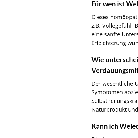
Für wen ist We
Dieses homöopathi
z.B. Völlegefühl,
eine sanfte Unter
Erleichterung wü
Wie unterschei
Verdauungsmit
Der wesentliche U
Symptomen abziel
Selbstheilungskrä
Naturprodukt und 
Kann ich Wele