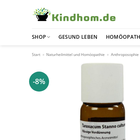
Zum
Inhalt
springen
SHOP
GESUND LEBEN
HOMÖOPATH
Start
»
Naturheilmittel und Homöopathie
»
Anthroposophie
-8%