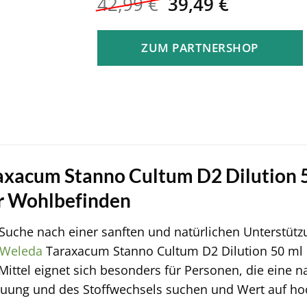
Ursprünglicher
Aktueller
42,99
€
39,49
€
Preis
Preis
war:
ist:
ZUM PARTNERSHOP
42,99 €
39,49 €.
xacum Stanno Cultum D2 Dilution 50
ür Wohlbefinden
Suche nach einer sanften und natürlichen Unterstützu
Weleda
Taraxacum Stanno Cultum D2 Dilution 50 ml 
ttel eignet sich besonders für Personen, die eine 
auung und des Stoffwechsels suchen und Wert auf hoc