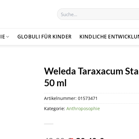
Suchen
nach:
IE
GLOBULI FÜR KINDER
KINDLICHE ENTWICKL
Weleda Taraxacum Sta
50 ml
Artikelnummer:
01573471
Kategorie:
Anthroposophie