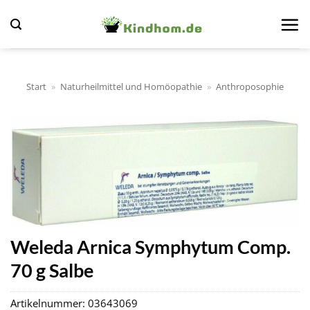
Zum
Inhalt
springen
Start
»
Naturheilmittel und Homöopathie
»
Anthroposophie
Weleda Arnica Symphytum Comp.
70 g Salbe
Artikelnummer:
03643069