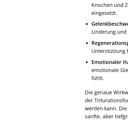
Knochen und Zä
eingesetzt.
Gelenkbeschw
Linderung und 
Regenerations
Unterstützung b
Emotionaler Ha
emotionale Gle
fühlt.
Die genaue Wirkwe
der Triturationsf
werden kann. Die
sanfte, aber tief