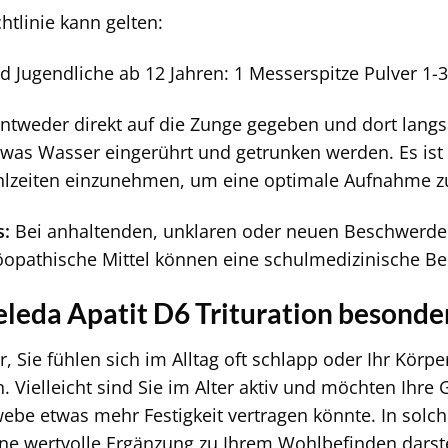
htlinie kann gelten:
 Jugendliche ab 12 Jahren: 1 Messerspitze Pulver 1-3 
entweder direkt auf die Zunge gegeben und dort lan
twas Wasser eingerührt und getrunken werden. Es ist
lzeiten einzunehmen, um eine optimale Aufnahme zu
s:
Bei anhaltenden, unklaren oder neuen Beschwerden i
opathische Mittel können eine schulmedizinische Beh
leda Apatit D6 Trituration besonder
or, Sie fühlen sich im Alltag oft schlapp oder Ihr Körp
en. Vielleicht sind Sie im Alter aktiv und möchten Ihre
webe etwas mehr Festigkeit vertragen könnte. In so
ine wertvolle Ergänzung zu Ihrem Wohlbefinden darstell