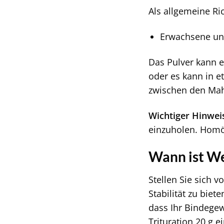
Als allgemeine Ric
Erwachsene und
Das Pulver kann 
oder es kann in e
zwischen den Mah
Wichtiger Hinwei
einzuholen. Homö
Wann ist We
Stellen Sie sich v
Stabilität zu biet
dass Ihr Bindege
Trituration 20 g e