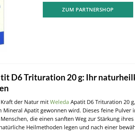
war:
ist:
ZUM PARTNERSHOP
33,99 €
30,26 €.
t D6 Trituration 20 g: Ihr naturheil
en
 Kraft der Natur mit
Weleda
Apatit D6 Trituration 20 
m Mineral Apatit gewonnen wird. Dieses feine Pulver i
 Menschen, die einen sanften Weg zur Stärkung ihres 
uf natürliche Heilmethoden legen und nach einer be