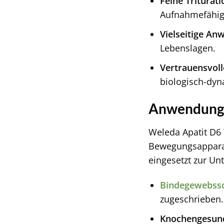
Feine Triturati
Aufnahmefähigk
Vielseitige An
Lebenslagen.
Vertrauensvoll
biologisch-dyn
Anwendungs
Weleda Apatit D6
Bewegungsapparat 
eingesetzt zur Unt
Bindegewebss
zugeschrieben. 
Knochengesund