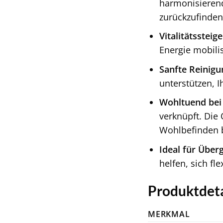
harmonisierend
zurückzufinden
Vitalitätssteig
Energie mobilis
Sanfte Reinigu
unterstützen, I
Wohltuend bei
verknüpft. Die
Wohlbefinden b
Ideal für Über
helfen, sich f
Produktdetai
MERKMAL