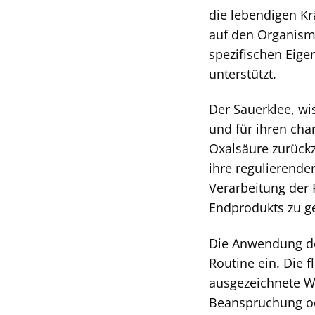
die lebendigen Kr
auf den Organismu
spezifischen Eige
unterstützt.
Der Sauerklee, wis
und für ihren cha
Oxalsäure zurückz
ihre regulierend
Verarbeitung der 
Endprodukts zu g
Die Anwendung der
Routine ein. Die 
ausgezeichnete Wa
Beanspruchung od