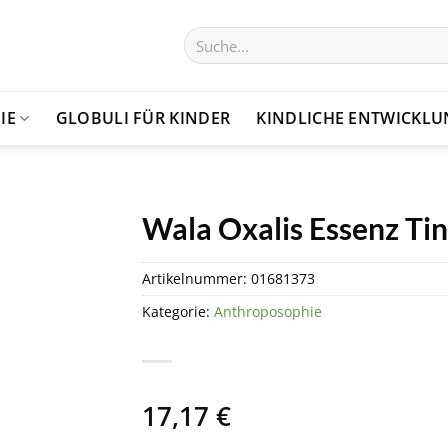
Suchen
nach:
IE
GLOBULI FÜR KINDER
KINDLICHE ENTWICKL
Wala Oxalis Essenz Ti
Artikelnummer:
01681373
Kategorie:
Anthroposophie
17,17
€