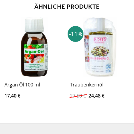
ÄHNLICHE PRODUKTE
-11%
Argan Öl 100 ml
Traubenkernöl
Ursprünglicher
Aktueller
17,40
€
27,50
€
24,48
€
Preis
Preis
war:
ist:
27,50 €
24,48 €.