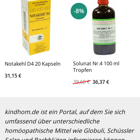
-8%
Solunat Nr.4 100 ml
Notakehl D4 20 Kapseln
Tropfen
31,15
€
Ursprünglicher
Aktueller
39,60
€
36,37
€
Preis
Preis
war:
ist:
39,60 €
36,37 €.
kindhom.de ist ein Portal, auf dem Sie sich
umfassend über unterschiedliche
homöopathische Mittel wie Globuli, Schüssler
Salze und Bachblüten informieren können.