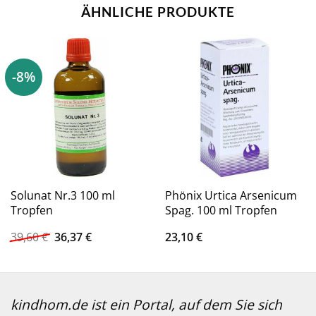
ÄHNLICHE PRODUKTE
-8%
Solunat Nr.3 100 ml
Phönix Urtica Arsenicum
Tropfen
Spag. 100 ml Tropfen
Ursprünglicher
Aktueller
39,60
€
36,37
€
23,10
€
Preis
Preis
war:
ist:
39,60 €
36,37 €.
kindhom.de ist ein Portal, auf dem Sie sich