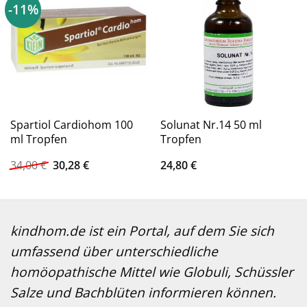
-11%
Spartiol Cardiohom 100
Solunat Nr.14 50 ml
ml Tropfen
Tropfen
Ursprünglicher
Aktueller
34,00
€
30,28
€
24,80
€
Preis
Preis
war:
ist:
34,00 €
30,28 €.
kindhom.de ist ein Portal, auf dem Sie sich
umfassend über unterschiedliche
homöopathische Mittel wie Globuli, Schüssler
Salze und Bachblüten informieren können.