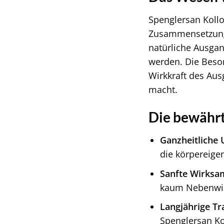
Spenglersan Koll
Zusammensetzung 
natürliche Ausgan
werden. Die Beson
Wirkkraft des Aus
macht.
Die bewährt
Ganzheitliche 
die körpereigen
Sanfte Wirksam
kaum Nebenwir
Langjährige Tr
Spenglersan Ko