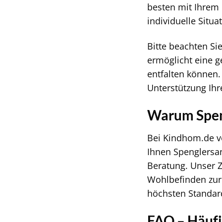
besten mit Ihrem 
individuelle Situa
Bitte beachten Si
ermöglicht eine g
entfalten können
Unterstützung Ihr
Warum Spen
Bei Kindhom.de ve
Ihnen Spenglersan
Beratung. Unser Z
Wohlbefinden zur 
höchsten Standar
FAQ – Häufi