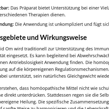
zbar:
Das Präparat bietet Unterstützung bei einer Vi
erschiedenen Therapien dienen.
ndung:
Die Anwendung ist unkompliziert und fügt sich
gebiete und Wirkungsweise
oid Om wird traditionell zur Unterstützung des Immu
ität eingesetzt. Es kann begleitend bei Abwehrschwäc
inen Antriebslosigkeit Anwendung finden. Die homöo
kung auf die körpereigenen Regulationsmechanismen. 
ei unterstützt, sein natürliches Gleichgewicht wiede
 verstehen, dass homöopathische Mittel nicht wie sc
e direkt unterdrücken. Stattdessen regen sie die Selb
rpereigene Heilung. Die spezifische Zusammensetzung
f sanfte Weise zu harmonisieren und die Lebenskraft 