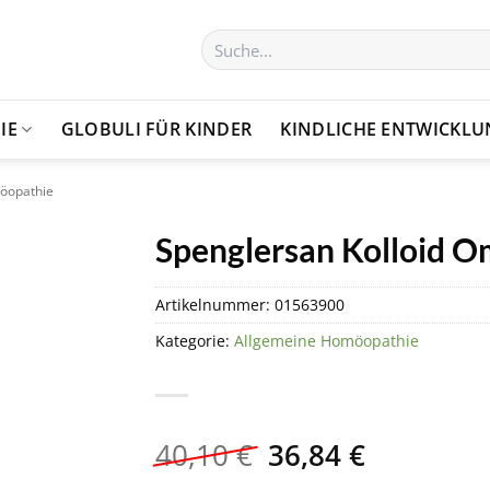
Suchen
nach:
IE
GLOBULI FÜR KINDER
KINDLICHE ENTWICKL
öopathie
Spenglersan Kolloid O
Artikelnummer:
01563900
Kategorie:
Allgemeine Homöopathie
Ursprünglicher
Aktueller
40,10
€
36,84
€
Preis
Preis