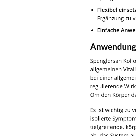
Flexibel einset
Ergänzung zu v
Einfache Anwe
Anwendungs
Spenglersan Koll
allgemeinen Vital
bei einer allgeme
regulierende Wir
Om den Körper dab
Es ist wichtig zu
isolierte Symptom
tiefgreifende, kö
ab, das System au