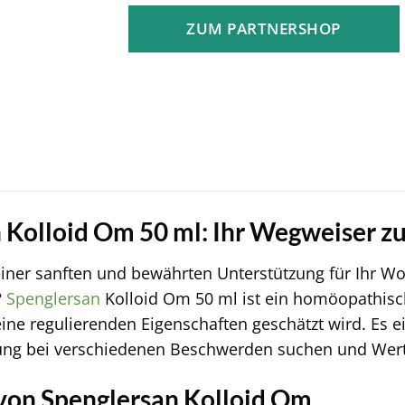
war:
ist:
ZUM PARTNERSHOP
40,10 €
36,84 €.
 Kolloid Om 50 ml: Ihr Wegweiser zu 
iner sanften und bewährten Unterstützung für Ihr Wo
?
Spenglersan
Kolloid Om 50 ml ist ein homöopathische
ine regulierenden Eigenschaften geschätzt wird. Es eig
ung bei verschiedenen Beschwerden suchen und Wert 
von Spenglersan Kolloid Om