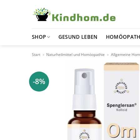
Zum
Inhalt
springen
SHOP
GESUND LEBEN
HOMÖOPATH
Start
»
Naturheilmittel und Homöopathie
»
Allgemeine Hom
-8%