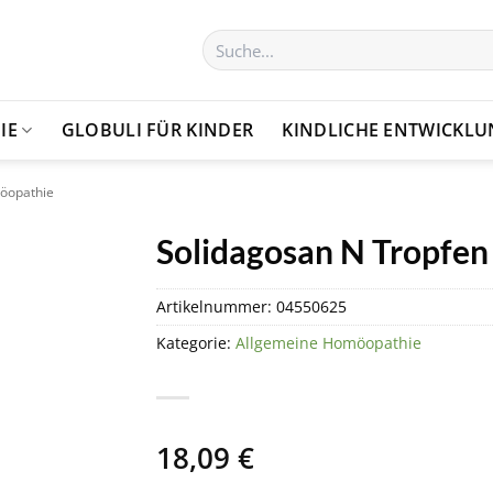
Suchen
nach:
IE
GLOBULI FÜR KINDER
KINDLICHE ENTWICKL
öopathie
Solidagosan N Tropfen
Artikelnummer:
04550625
Kategorie:
Allgemeine Homöopathie
18,09
€