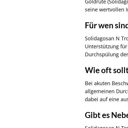
Goldrute (Solidag
seine wertvollen I
Für wen sin
Solidagosan N Tro
Unterstützung für
Durchspülung de
Wie oft sol
Bei akuten Beschw
allgemeinen Durch
dabei auf eine au
Gibt es Neb