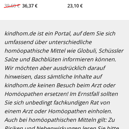
Ursprünglicher
Aktueller
39,60
€
36,37
€
23,10
€
Preis
Preis
war:
ist:
39,60 €
36,37 €.
kindhom.de ist ein Portal, auf dem Sie sich
umfassend über unterschiedliche
homöopathische Mittel wie Globuli, Schüssler
Salze und Bachblüten informieren können.
Wir möchten aber ausdrücklich darauf
hinweisen, dass sämtliche Inhalte auf
kindhom.de keinen Besuch beim Arzt oder
Homöopathen ersetzen! Im Ernstfall sollten
Sie sich unbedingt fachkundigen Rat von
einem Arzt oder Homöopathen einholen.
Auch bei homöopathischen Mitteln gilt: Zu
Risiken und Nebenwirkungen lesen Sie bitte