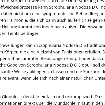
en im Körper hinweisen. Durch die Unterstützung de
ffwechselprozesse kann Scrophularia Nodosa D 6 ind
ht dabei nicht um eine symptomatische Behandlung im
ren Harmonie, die sich dann auch äußerlich zeigen kan
 Heilung kommt von innen nach außen. Die Anwendu
en Teints beitragen.
chwellungen kann Scrophularia Nodosa D 6 traditio
m Körper, die eine Vielzahl von Funktionen erfüllen.
örper mit bestimmten Belastungen kämpft oder dass 
e Gabe von Scrophularia Nodosa D 6 Globuli soll de
sanfte Weise abklingen zu lassen und die Funktion d
s relevant, wenn Sie sich nach einer natürlichen Unte
t.
Globuli ist denkbar einfach und unkompliziert. Da s
nformationen direkt über die Mundschleimhaut in den B