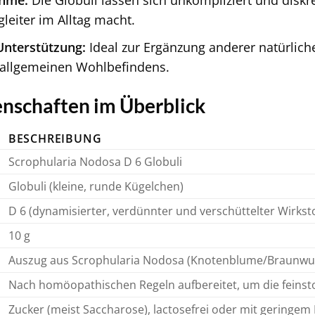
ahme:
Die Globuli lassen sich unkompliziert und disk
leiter im Alltag macht.
Unterstützung:
Ideal zur Ergänzung anderer natürlic
 allgemeinen Wohlbefindens.
nschaften im Überblick
BESCHREIBUNG
Scrophularia Nodosa D 6 Globuli
Globuli (kleine, runde Kügelchen)
D 6 (dynamisierter, verdünnter und verschüttelter Wirksto
10 g
Auszug aus Scrophularia Nodosa (Knotenblume/Braunwu
Nach homöopathischen Regeln aufbereitet, um die feinsto
Zucker (meist Saccharose), lactosefrei oder mit geringem 