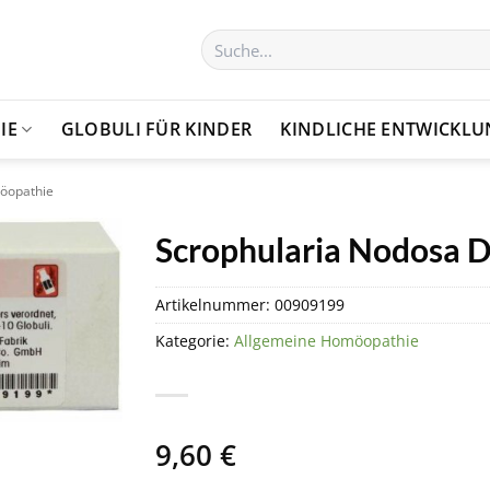
Suchen
nach:
IE
GLOBULI FÜR KINDER
KINDLICHE ENTWICKL
öopathie
Scrophularia Nodosa D 
Artikelnummer:
00909199
Kategorie:
Allgemeine Homöopathie
9,60
€