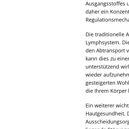
Ausgangsstoffes u
daher ein Konzent
Regulationsmecha
Die traditionelle
Lymphsystem. Die
den Abtransport v
kann dies zu eine
unterstützend wir
wieder aufzunehme
gesteigerten Wohlb
die Ihrem Körper h
Ein weiterer wich
Hautgesundheit. D
Ausscheidungsorga