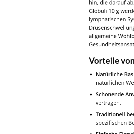
hin, die darauf ab
Globuli 10 g werd
lymphatischen Sy
Drüsenschwellung
allgemeine Wohlbe
Gesundheitsansatz
Vorteile vo
Natürliche Basi
natürlichen We
Schonende An
vertragen.
Traditionell b
spezifischen B