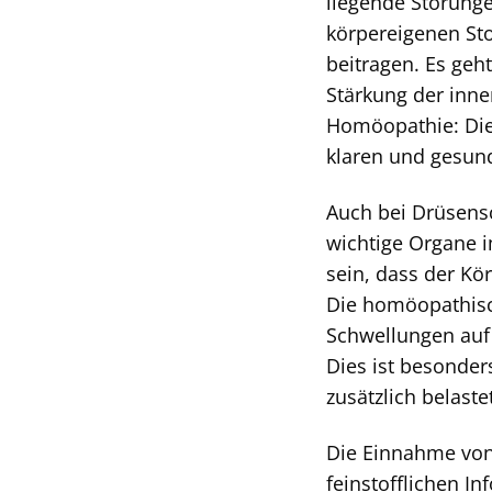
liegende Störung
körpereigenen Sto
beitragen. Es ge
Stärkung der inne
Homöopathie: Die
klaren und gesund
Auch bei Drüsens
wichtige Organe i
sein, dass der K
Die homöopathisch
Schwellungen auf 
Dies ist besonder
zusätzlich belaste
Die Einnahme von 
feinstofflichen I