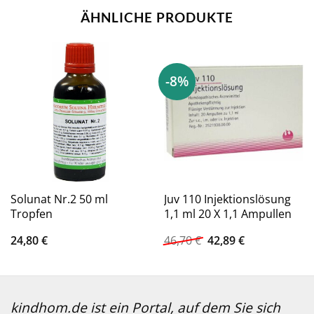
ÄHNLICHE PRODUKTE
-8%
Solunat Nr.2 50 ml
Juv 110 Injektionslösung
Tropfen
1,1 ml 20 X 1,1 Ampullen
Ursprünglicher
Aktueller
24,80
€
46,70
€
42,89
€
Preis
Preis
war:
ist:
46,70 €
42,89 €.
kindhom.de ist ein Portal, auf dem Sie sich