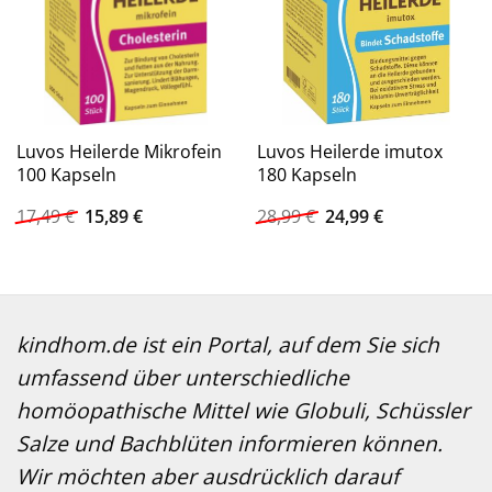
Luvos Heilerde Mikrofein
Luvos Heilerde imutox
100 Kapseln
180 Kapseln
Ursprünglicher
Aktueller
Ursprünglicher
Aktueller
17,49
€
15,89
€
28,99
€
24,99
€
Preis
Preis
Preis
Preis
war:
ist:
war:
ist:
17,49 €
15,89 €.
28,99 €
24,99 €.
kindhom.de ist ein Portal, auf dem Sie sich
umfassend über unterschiedliche
homöopathische Mittel wie Globuli, Schüssler
Salze und Bachblüten informieren können.
Wir möchten aber ausdrücklich darauf