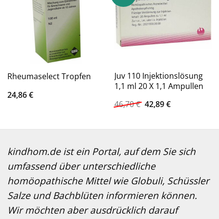
Juv 110 Injektionslösung
Rheumaselect Tropfen
1,1 ml 20 X 1,1 Ampullen
24,86
€
Ursprünglicher
Aktueller
46,70
€
42,89
€
Preis
Preis
war:
ist:
46,70 €
42,89 €.
kindhom.de ist ein Portal, auf dem Sie sich
umfassend über unterschiedliche
homöopathische Mittel wie Globuli, Schüssler
Salze und Bachblüten informieren können.
Wir möchten aber ausdrücklich darauf