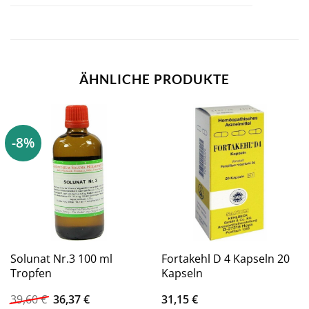
ÄHNLICHE PRODUKTE
-8%
Solunat Nr.3 100 ml
Fortakehl D 4 Kapseln 20
Tropfen
Kapseln
Ursprünglicher
Aktueller
39,60
€
36,37
€
31,15
€