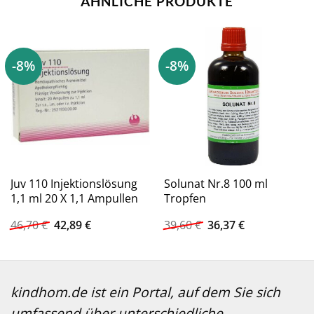
ÄHNLICHE PRODUKTE
-8%
-8%
Juv 110 Injektionslösung
Solunat Nr.8 100 ml
1,1 ml 20 X 1,1 Ampullen
Tropfen
Ursprünglicher
Aktueller
Ursprünglicher
Aktueller
46,70
€
42,89
€
39,60
€
36,37
€
Preis
Preis
Preis
Preis
war:
ist:
war:
ist:
46,70 €
42,89 €.
39,60 €
36,37 €.
kindhom.de ist ein Portal, auf dem Sie sich
umfassend über unterschiedliche