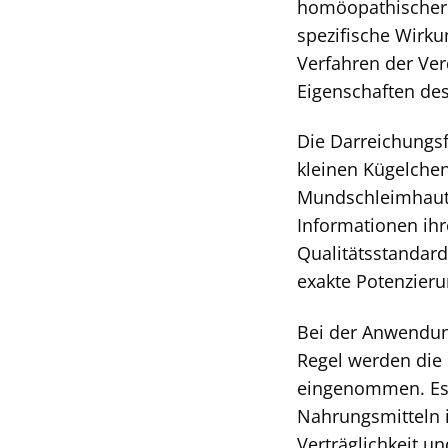
homöopathischer H
spezifische Wirku
Verfahren der Ver
Eigenschaften des
Die Darreichungsf
kleinen Kügelche
Mundschleimhaut. 
Informationen ihr
Qualitätsstandards
exakte Potenzieru
Bei der Anwendung
Regel werden die 
eingenommen. Es i
Nahrungsmitteln i
Verträglichkeit u