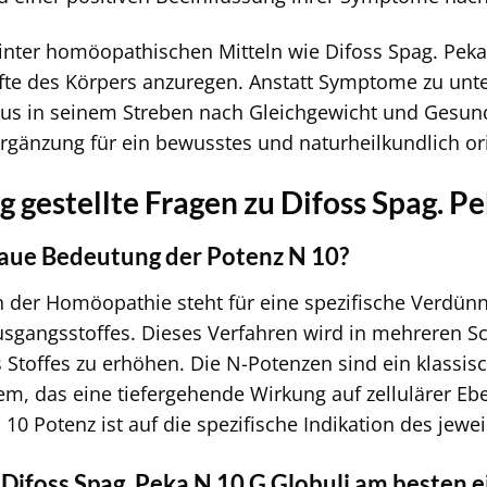
inter homöopathischen Mitteln wie Difoss Spag. Peka N
fte des Körpers anzuregen. Anstatt Symptome zu unte
s in seinem Streben nach Gleichgewicht und Gesundh
Ergänzung für ein bewusstes und naturheilkundlich 
 gestellte Fragen zu Difoss Spag. P
naue Bedeutung der Potenz N 10?
n der Homöopathie steht für eine spezifische Verdü
sgangsstoffes. Dieses Verfahren wird in mehreren Sc
 Stoffes zu erhöhen. Die N-Potenzen sind ein klass
m, das eine tiefergehende Wirkung auf zellulärer Eb
0 Potenz ist auf die spezifische Indikation des jewei
Difoss Spag. Peka N 10 G Globuli am besten e