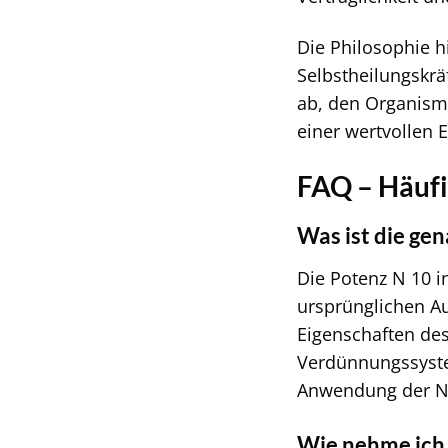
Die Philosophie h
Selbstheilungskrä
ab, den Organismu
einer wertvollen 
FAQ – Häufig
Was ist die ge
Die Potenz N 10 i
ursprünglichen Au
Eigenschaften des
Verdünnungssyste
Anwendung der N 1
Wie nehme ich 