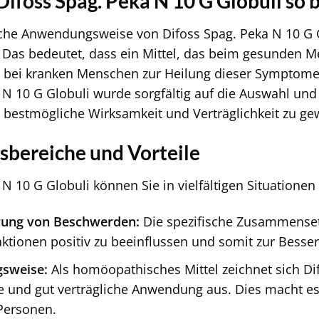
ifoss Spag. Peka N 10 G Globuli so 
he Anwendungsweise von Difoss Spag. Peka N 10 G Gl
l. Das bedeutet, dass ein Mittel, das beim gesunde
 bei kranken Menschen zur Heilung dieser Symptome 
 N 10 G Globuli wurde sorgfältig auf die Auswahl und 
 bestmögliche Wirksamkeit und Verträglichkeit zu ge
bereiche und Vorteile
N 10 G Globuli können Sie in vielfältigen Situationen
erung von Beschwerden:
Die spezifische Zusammensetz
aktionen positiv zu beeinflussen und somit zur Besse
gsweise:
Als homöopathisches Mittel zeichnet sich Di
 und gut verträgliche Anwendung aus. Dies macht es z
Personen.