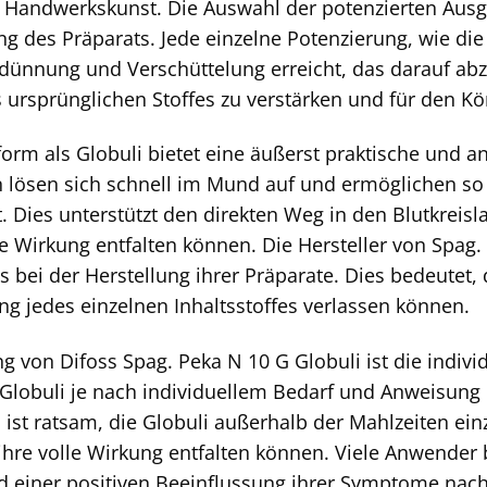
andwerkskunst. Die Auswahl der potenzierten Ausgan
ng des Präparats. Jede einzelne Potenzierung, wie die 
dünnung und Verschüttelung erreicht, das darauf abzi
 ursprünglichen Stoffes zu verstärken und für den K
orm als Globuli bietet eine äußerst praktische und
n lösen sich schnell im Mund auf und ermöglichen so
Dies unterstützt den direkten Weg in den Blutkreis
e Wirkung entfalten können. Die Hersteller von Spag.
 bei der Herstellung ihrer Präparate. Dies bedeutet, 
ng jedes einzelnen Inhaltsstoffes verlassen können.
 von Difoss Spag. Peka N 10 G Globuli ist die indivi
Globuli je nach individuellem Bedarf und Anweisung I
st ratsam, die Globuli außerhalb der Mahlzeiten ei
hre volle Wirkung entfalten können. Viele Anwender 
nd einer positiven Beeinflussung ihrer Symptome na