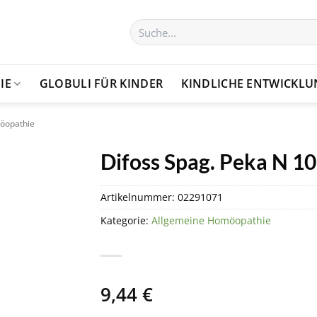
Suchen
nach:
IE
GLOBULI FÜR KINDER
KINDLICHE ENTWICKL
öopathie
Difoss Spag. Peka N 10
Artikelnummer:
02291071
Kategorie:
Allgemeine Homöopathie
9,44
€