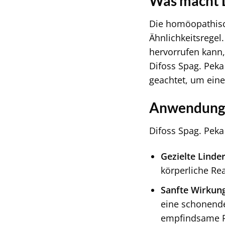
Was macht D
Die homöopathisc
Ähnlichkeitsrege
hervorrufen kann,
Difoss Spag. Peka
geachtet, um eine
Anwendungs
Difoss Spag. Peka 
Gezielte Lind
körperliche Re
Sanfte Wirkun
eine schonende
empfindsame 