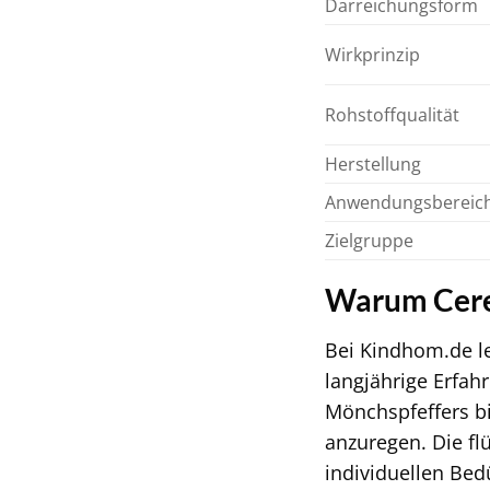
Darreichungsform
Wirkprinzip
Rohstoffqualität
Herstellung
Anwendungsbereic
Zielgruppe
Warum Ceres
Bei Kindhom.de le
langjährige Erfah
Mönchspfeffers bi
anzuregen. Die fl
individuellen Bedü