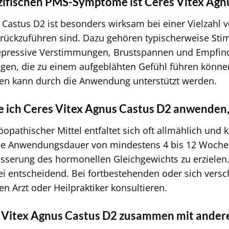
zifischen PMS-Symptome ist Ceres Vitex Agn
 Castus D2 ist besonders wirksam bei einer Vielzah
ückzuführen sind. Dazu gehören typischerweise St
epressive Verstimmungen, Brustspannen und Empfindl
gen, die zu einem aufgeblähten Gefühl führen könne
en kann durch die Anwendung unterstützt werden.
te ich Ceres Vitex Agnus Castus D2 anwenden,
pathischer Mittel entfaltet sich oft allmählich und k
ine Anwendungsdauer von mindestens 4 bis 12 Woch
esserung des hormonellen Gleichgewichts zu erziele
ei entscheidend. Bei fortbestehenden oder sich ver
n Arzt oder Heilpraktiker konsultieren.
s Vitex Agnus Castus D2 zusammen mit and