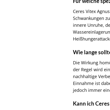
Für welche spe
Ceres Vitex Agnus
Schwankungen zur
innere Unruhe, d
Wassereinlagerun
Heißhungerattack
Wie lange soll
Die Wirkung homöo
der Regel wird e
nachhaltige Verb
Einnahme ist dab
jedoch immer eine
Kann ich Cere