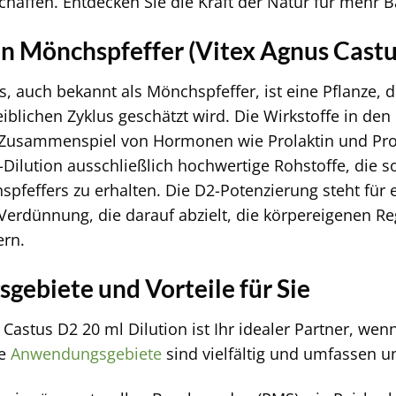
chaffen. Entdecken Sie die Kraft der Natur für mehr 
on Mönchspfeffer (Vitex Agnus Castu
, auch bekannt als Mönchspfeffer, ist eine Pflanze, di
eiblichen Zyklus geschätzt wird. Die Wirkstoffe in de
 Zusammenspiel von Hormonen wie Prolaktin und Prog
-Dilution ausschließlich hochwertige Rohstoffe, die so
pfeffers zu erhalten. Die D2-Potenzierung steht für 
erdünnung, die darauf abzielt, die körpereigenen R
ern.
ebiete und Vorteile für Sie
 Castus D2 20 ml Dilution ist Ihr idealer Partner, we
ie
Anwendungsgebiete
sind vielfältig und umfassen u