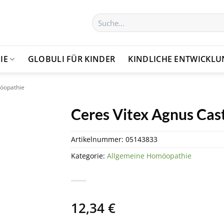
Suchen
nach:
IE
GLOBULI FÜR KINDER
KINDLICHE ENTWICKL
öopathie
Ceres Vitex Agnus Cast
Artikelnummer:
05143833
Kategorie:
Allgemeine Homöopathie
12,34
€