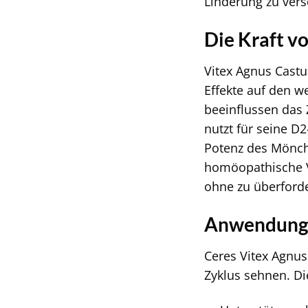
Linderung zu vers
Die Kraft v
Vitex Agnus Castus
Effekte auf den w
beeinflussen das
nutzt für seine D2
Potenz des Mönchs
homöopathische V
ohne zu überford
Anwendungsg
Ceres Vitex Agnus
Zyklus sehnen. D