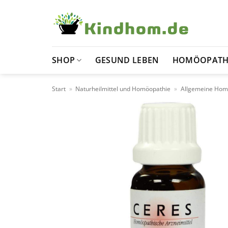
Zum
Inhalt
springen
SHOP
GESUND LEBEN
HOMÖOPATH
Start
»
Naturheilmittel und Homöopathie
»
Allgemeine Hom