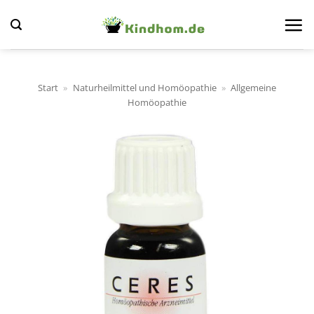
Zum
Inhalt
springen
Start
»
Naturheilmittel und Homöopathie
»
Allgemeine
Homöopathie