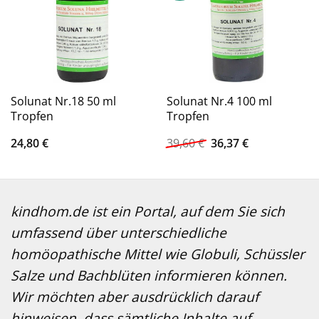
Solunat Nr.18 50 ml
Solunat Nr.4 100 ml
Tropfen
Tropfen
Ursprünglicher
Aktueller
24,80
€
39,60
€
36,37
€
Preis
Preis
war:
ist:
39,60 €
36,37 €.
kindhom.de ist ein Portal, auf dem Sie sich
umfassend über unterschiedliche
homöopathische Mittel wie Globuli, Schüssler
Salze und Bachblüten informieren können.
Wir möchten aber ausdrücklich darauf
hinweisen, dass sämtliche Inhalte auf