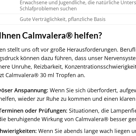
Erwachsene und Jugendliche, die natürliche Unte
Schlafproblemen suchen
Gute Verträglichkeit, pflanzliche Basis
Ihnen Calmvalera® helfen?
 stellt uns oft vor große Herausforderungen. Berufli
ngsdruck können dazu führen, dass unser Nervensyst
re Unruhe, Reizbarkeit, Konzentrationsschwierigkei
etzt Calmvalera® 30 ml Tropfen an.
rvöser Anspannung:
Wenn Sie sich überfordert, aufge
helfen, wieder zur Ruhe zu kommen und einen klaren
 Terminen oder Prüfungen:
Situationen, die Lampenfi
die beruhigende Wirkung von Calmvalera® besser ge
chwierigkeiten:
Wenn Sie abends lange wach liegen un