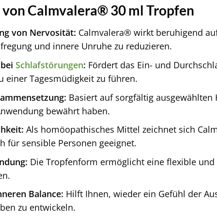
e von Calmvalera® 30 ml Tropfen
ng von Nervosität:
Calmvalera® wirkt beruhigend auf
regung und innere Unruhe zu reduzieren.
 bei
Schlafstörungen
:
Fördert das Ein- und Durchschl
u einer Tagesmüdigkeit zu führen.
usammensetzung:
Basiert auf sorgfältig ausgewählten H
 Anwendung bewährt haben.
hkeit:
Als homöopathisches Mittel zeichnet sich Calm
h für sensible Personen geeignet.
ndung:
Die Tropfenform ermöglicht eine flexible un
en.
nneren Balance:
Hilft Ihnen, wieder ein Gefühl der A
eben zu entwickeln.