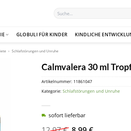
Suchen
nach:
IE
GLOBULI FÜR KINDER
KINDLICHE ENTWICKL
iete
»
Schlafstörungen und Unruhe
Calmvalera 30 ml Trop
Artikelnummer:
11861047
Kategorie:
Schlafstörungen und Unruhe
sofort lieferbar
Ursprünglicher
Aktueller
12,97
€
8,99
€