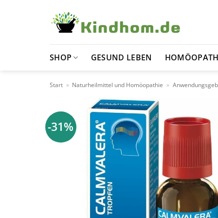
Zum
Inhalt
springen
SHOP
GESUND LEBEN
HOMÖOPATH
Start
»
Naturheilmittel und Homöopathie
»
Anwendungsgeb
-31%