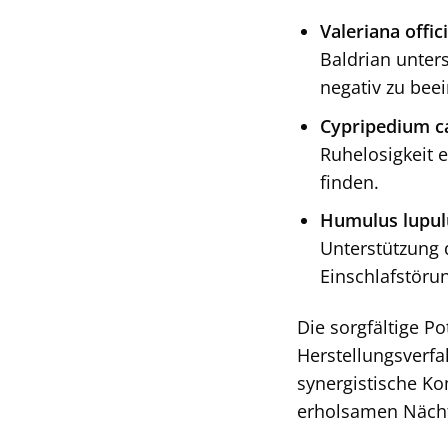
Valeriana offici
Baldrian unter
negativ zu beei
Cypripedium ca
Ruhelosigkeit 
finden.
Humulus lupul
Unterstützung 
Einschlafstöru
Die sorgfältige P
Herstellungsverfa
synergistische K
erholsamen Nächt