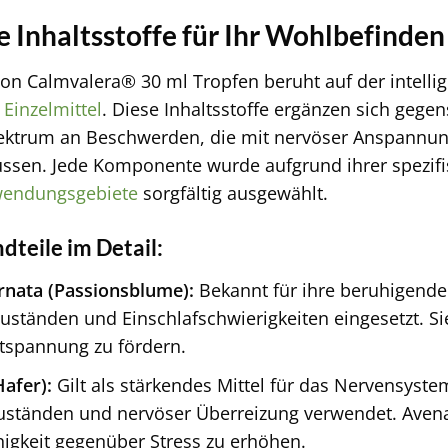
 Inhaltsstoffe für Ihr Wohlbefinden
on Calmvalera® 30 ml Tropfen beruht auf der intell
r
Einzelmittel
. Diese Inhaltsstoffe ergänzen sich gegen
Spektrum an Beschwerden, die mit nervöser Anspannu
lussen. Jede Komponente wurde aufgrund ihrer spezif
endungsgebiete
sorgfältig ausgewählt.
dteile im Detail:
arnata (Passionsblume):
Bekannt für ihre beruhigenden 
uständen und Einschlafschwierigkeiten eingesetzt. Sie
tspannung zu fördern.
Hafer):
Gilt als stärkendes Mittel für das Nervensyste
ständen und nervöser Überreizung verwendet. Avena 
igkeit gegenüber Stress zu erhöhen.