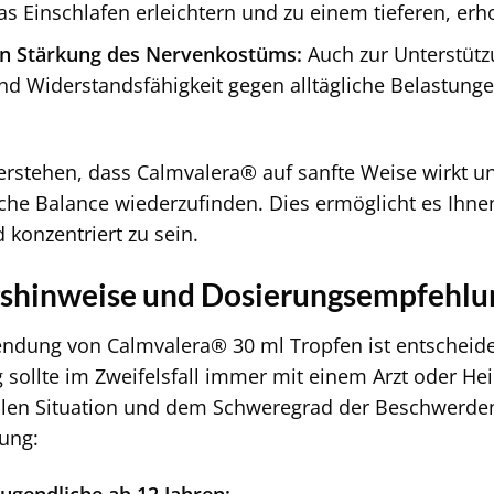
s Einschlafen erleichtern und zu einem tieferen, erh
en Stärkung des Nervenkostüms:
Auch zur Unterstütz
nd Widerstandsfähigkeit gegen alltägliche Belastun
 verstehen, dass Calmvalera® auf sanfte Weise wirkt u
rliche Balance wiederzufinden. Dies ermöglicht es Ih
 konzentriert zu sein.
hinweise und Dosierungsempfehlu
endung von Calmvalera® 30 ml Tropfen ist entscheide
sollte im Zweifelsfall immer mit einem Arzt oder He
llen Situation und dem Schweregrad der Beschwerden
ung:
ugendliche ab 12 Jahren: