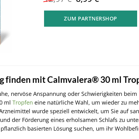
Preis
Preis
war:
ist:
ZUM PARTNERSHOP
12,97 €
8,99 €.
 finden mit Calmvalera® 30 ml Tro
e, nervöse Anspannung oder Schwierigkeiten beim Ei
30 ml
Tropfen
eine natürliche Wahl, um wieder zu meh
zneimittel wurde speziell entwickelt, um Sie auf sa
 und der Förderung eines erholsamen Schlafs zu unterst
 pflanzlich basierten Lösung suchen, um ihr Wohlbefi