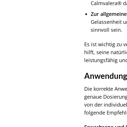
Calmvalera® da
Zur allgemein
Gelassenheit u
sinnvoll sein.
Es ist wichtig zu
hilft, seine natü
leistungsfähig und
Anwendungs
Die korrekte Anw
genaue Dosierung 
von der individue
folgende Empfehl
Erwachsene und J