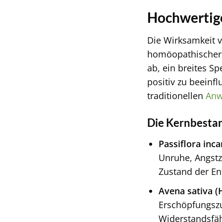
Hochwertige
Die Wirksamkeit v
homöopathische
ab, ein breites 
positiv zu beeinf
traditionellen
Anw
Die Kernbestan
Passiflora inc
Unruhe, Angstz
Zustand der En
Avena sativa (
Erschöpfungszu
Widerstandsfäh