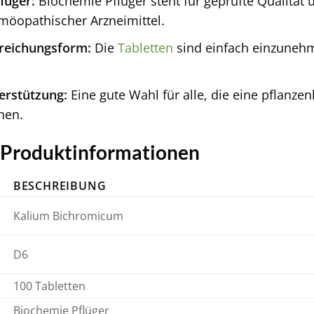
lüger:
Biochemie Pflüger steht für geprüfte Qualität 
möopathischer Arzneimittel.
rreichungsform:
Die
Tabletten
sind einfach einzunehm
erstützung:
Eine gute Wahl für alle, die eine pflanze
hen.
e Produktinformationen
BESCHREIBUNG
Kalium Bichromicum
D6
100 Tabletten
Biochemie Pflüger