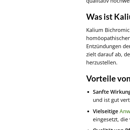
qualitativ hochwer
Was ist Kal
Kalium Bichromic
homöopathischen 
Entzündungen de
zielt darauf ab, 
herzustellen.
Vorteile vo
Sanfte Wirkung
und ist gut vert
Vielseitige
Anw
eingesetzt, di