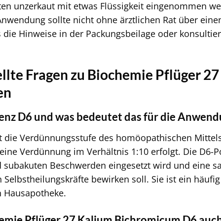
llten unzerkaut mit etwas Flüssigkeit eingenommen w
Anwendung sollte nicht ohne ärztlichen Rat über einen
s die Hinweise in der Packungsbeilage oder konsultie
ellte Fragen zu Biochemie Pflüger 
en
tenz D6 und was bedeutet das für die Anwend
t die Verdünnungsstufe des homöopathischen Mittels 
e eine Verdünnung im Verhältnis 1:10 erfolgt. Die D6-P
nd subakuten Beschwerden eingesetzt wird und eine 
Selbstheilungskräfte bewirken soll. Sie ist ein häufi
 Hausapotheke.
emie Pflüger 27 Kalium Bichromicum D6 auc