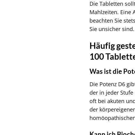
Die Tabletten so
Mahlzeiten. Eine 
beachten Sie stet
Sie unsicher sind.
Häufig gest
100 Tablett
Was ist die Po
Die Potenz D6 gib
der in jeder Stuf
oft bei akuten u
der körpereigenen 
homöopathischen
Kann ich Bioch