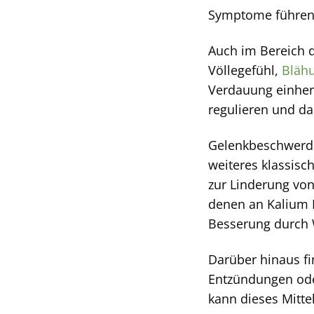
Symptome führen
Auch im Bereich d
Völlegefühl,
Bläh
Verdauung einherg
regulieren und d
Gelenkbeschwerde
weiteres klassisc
zur Linderung vo
denen an Kalium 
Besserung durch
Darüber hinaus f
Entzündungen oder
kann dieses Mittel