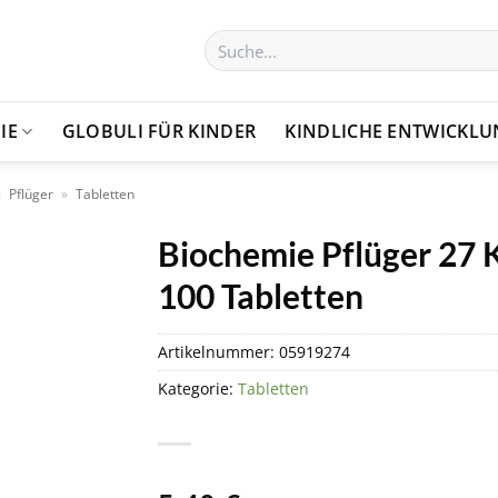
Suchen
nach:
IE
GLOBULI FÜR KINDER
KINDLICHE ENTWICKL
»
Pflüger
»
Tabletten
Biochemie Pflüger 27
100 Tabletten
Artikelnummer:
05919274
Kategorie:
Tabletten