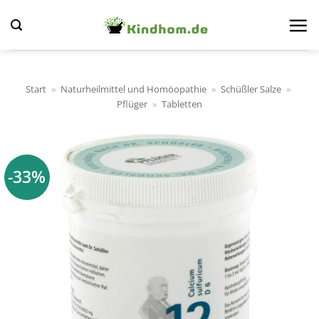
Zum
Inhalt
springen
Start
»
Naturheilmittel und Homöopathie
»
Schüßler Salze
»
Pflüger
»
Tabletten
-33%