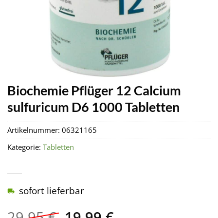
Biochemie Pflüger 12 Calcium
sulfuricum D6 1000 Tabletten
Artikelnummer:
06321165
Kategorie:
Tabletten
sofort lieferbar
Ursprünglicher
Aktueller
29,95
€
19,99
€