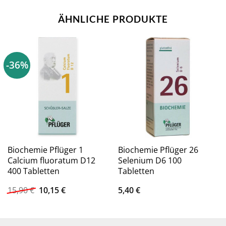
ÄHNLICHE PRODUKTE
-36%
Biochemie Pflüger 1
Biochemie Pflüger 26
Calcium fluoratum D12
Selenium D6 100
400 Tabletten
Tabletten
Ursprünglicher
Aktueller
15,90
€
10,15
€
5,40
€
Preis
Preis
war:
ist:
15,90 €
10,15 €.