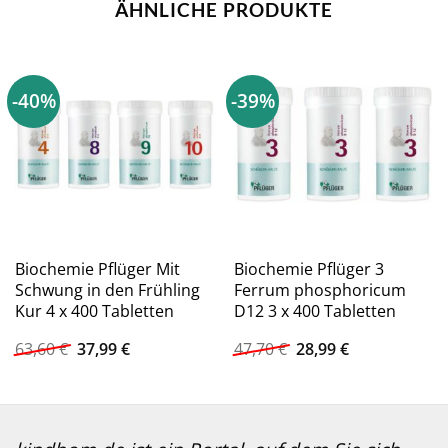
ÄHNLICHE PRODUKTE
-40%
-39%
Biochemie Pflüger Mit
Biochemie Pflüger 3
Schwung in den Frühling
Ferrum phosphoricum
Kur 4 x 400 Tabletten
D12 3 x 400 Tabletten
Ursprünglicher
Aktueller
Ursprünglicher
Aktueller
63,60
€
37,99
€
47,70
€
28,99
€
Preis
Preis
Preis
Preis
war:
ist:
war:
ist:
63,60 €
37,99 €.
47,70 €
28,99 €.