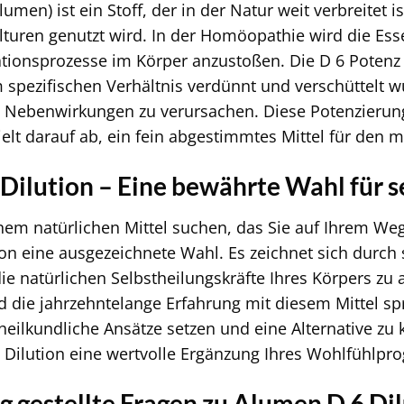
men) ist ein Stoff, der in der Natur weit verbreitet i
turen genutzt wird. In der Homöopathie wird die Ess
ionsprozesse im Körper anzustoßen. Die D 6 Potenz 
m spezifischen Verhältnis verdünnt und verschüttelt wu
e Nebenwirkungen zu verursachen. Diese Potenzierun
ielt darauf ab, ein fein abgestimmtes Mittel für den
Dilution – Eine bewährte Wahl für s
em natürlichen Mittel suchen, das Sie auf Ihrem Weg
on eine ausgezeichnete Wahl. Es zeichnet sich durch 
die natürlichen Selbstheilungskräfte Ihres Körpers zu 
d die jahrzehntelange Erfahrung mit diesem Mittel spr
urheilkundliche Ansätze setzen und eine Alternative z
 Dilution eine wertvolle Ergänzung Ihres Wohlfühlp
g gestellte Fragen zu Alumen D 6 Di