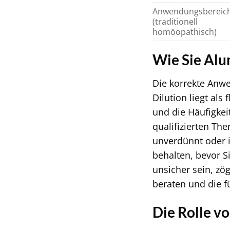
Anwendungsbereic
(traditionell
homöopathisch)
Wie Sie Alu
Die korrekte Anw
Dilution liegt al
und die Häufigke
qualifizierten T
unverdünnt oder 
behalten, bevor S
unsicher sein, zög
beraten und die f
Die Rolle v