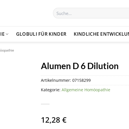
Suchen
nach:
IE
GLOBULI FÜR KINDER
KINDLICHE ENTWICKL
öopathie
Alumen D 6 Dilution
Artikelnummer:
07158299
Kategorie:
Allgemeine Homöopathie
12,28
€