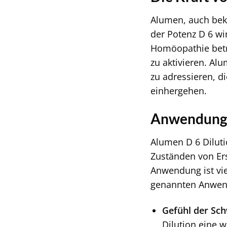
Alumen, auch beka
der Potenz D 6 wir
Homöopathie betra
zu aktivieren. Al
zu adressieren, d
einhergehen.
Anwendungsg
Alumen D 6 Diluti
Zuständen von Er
Anwendung ist vie
genannten Anwen
Gefühl der Sc
Dilution eine 