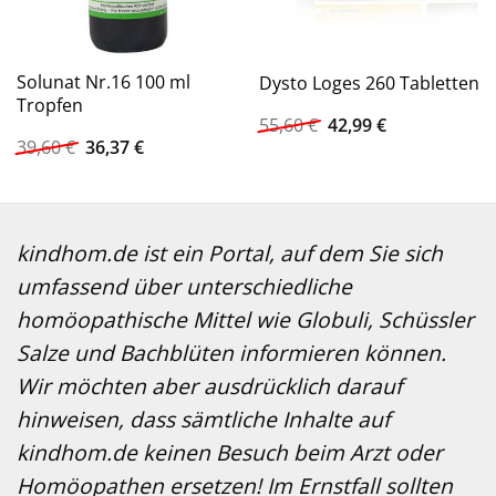
Solunat Nr.16 100 ml
Dysto Loges 260 Tabletten
Tropfen
Ursprünglicher
Aktueller
55,60
€
42,99
€
Preis
Preis
Ursprünglicher
Aktueller
39,60
€
36,37
€
war:
ist:
Preis
Preis
55,60 €
42,99 €.
war:
ist:
39,60 €
36,37 €.
kindhom.de ist ein Portal, auf dem Sie sich
umfassend über unterschiedliche
homöopathische Mittel wie Globuli, Schüssler
Salze und Bachblüten informieren können.
Wir möchten aber ausdrücklich darauf
hinweisen, dass sämtliche Inhalte auf
kindhom.de keinen Besuch beim Arzt oder
Homöopathen ersetzen! Im Ernstfall sollten