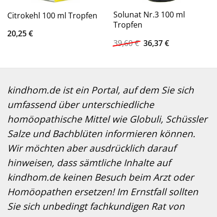
Solunat Nr.3 100 ml
Citrokehl 100 ml Tropfen
Tropfen
20,25
€
Ursprünglicher
Aktueller
39,60
€
36,37
€
Preis
Preis
war:
ist:
39,60 €
36,37 €.
kindhom.de ist ein Portal, auf dem Sie sich
umfassend über unterschiedliche
homöopathische Mittel wie Globuli, Schüssler
Salze und Bachblüten informieren können.
Wir möchten aber ausdrücklich darauf
hinweisen, dass sämtliche Inhalte auf
kindhom.de keinen Besuch beim Arzt oder
Homöopathen ersetzen! Im Ernstfall sollten
Sie sich unbedingt fachkundigen Rat von